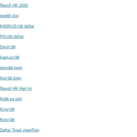
Result HK 2025
egp88 slot
KASKUS138 daftar
PG138 daftar
Devil138
kaskus138
agen96 login
fire138 login
Result HK Hari Ini
fly88 pg slot
King138
King138
Daftar Togel JowoToto