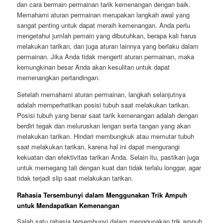
dan cara bermain permainan tarik kemenangan dengan baik.
Memahami aturan permainan merupakan langkah awal yang
sangat penting untuk dapat meraih kemenangan. Anda perlu
mengetahui jumlah pemain yang dibutuhkan, berapa kali harus
melakukan tarikan, dan juga aturan lainnya yang berlaku dalam
permainan. Jika Anda tidak mengerti aturan permainan, maka
kemungkinan besar Anda akan kesulitan untuk dapat
memenangkan pertandingan.
Setelah memahami aturan permainan, langkah selanjutnya
adalah memperhatikan posisi tubuh saat melakukan tarikan.
Posisi tubuh yang benar saat tarik kemenangan adalah dengan
berdiri tegak dan meluruskan lengan serta tangan yang akan
melakukan tarikan. Hindari membungkuk atau memutar tubuh
saat melakukan tarikan, karena hal ini dapat mengurangi
kekuatan dan efektivitas tarikan Anda. Selain itu, pastikan juga
untuk memegang tali dengan kuat dan tidak terlalu longgar, agar
tidak terjadi slip saat melakukan tarikan.
Rahasia Tersembunyi dalam Menggunakan Trik Ampuh
untuk Mendapatkan Kemenangan
Salah satu rahasia tersembunyi dalam menggunakan trik ampuh