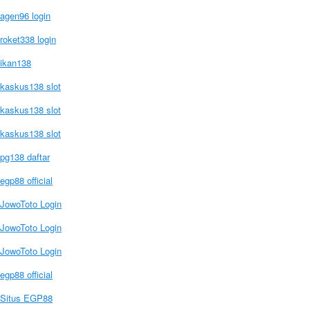
agen96 login
roket338 login
ikan138
kaskus138 slot
kaskus138 slot
kaskus138 slot
pg138 daftar
egp88 official
JowoToto Login
JowoToto Login
JowoToto Login
egp88 official
Situs EGP88