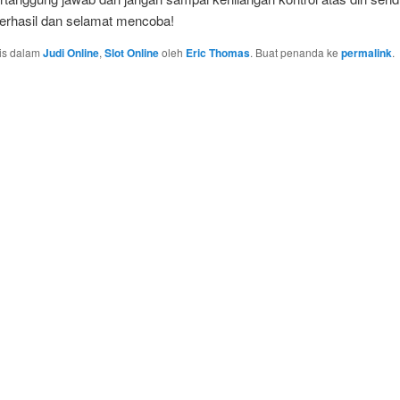
rhasil dan selamat mencoba!
ulis dalam
Judi Online
,
Slot Online
oleh
Eric Thomas
. Buat penanda ke
permalink
.