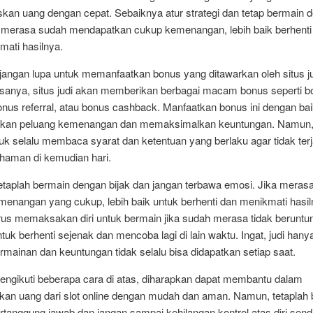
kan uang dengan cepat. Sebaiknya atur strategi dan tetap bermain 
ka merasa sudah mendapatkan cukup kemenangan, lebih baik berhenti
mati hasilnya.
, jangan lupa untuk memanfaatkan bonus yang ditawarkan oleh situs ju
iasanya, situs judi akan memberikan berbagai macam bonus seperti 
onus referral, atau bonus cashback. Manfaatkan bonus ini dengan bai
kan peluang kemenangan dan memaksimalkan keuntungan. Namun, 
tuk selalu membaca syarat dan ketentuan yang berlaku agar tidak terj
haman di kemudian hari.
tetaplah bermain dengan bijak dan jangan terbawa emosi. Jika meras
menangan yang cukup, lebih baik untuk berhenti dan menikmati hasil
rus memaksakan diri untuk bermain jika sudah merasa tidak beruntu
tuk berhenti sejenak dan mencoba lagi di lain waktu. Ingat, judi hany
mainan dan keuntungan tidak selalu bisa didapatkan setiap saat.
ngikuti beberapa cara di atas, diharapkan dapat membantu dalam
kan uang dari slot online dengan mudah dan aman. Namun, tetaplah
tanggung jawab dan jangan sampai kehilangan kontrol atas diri sendi