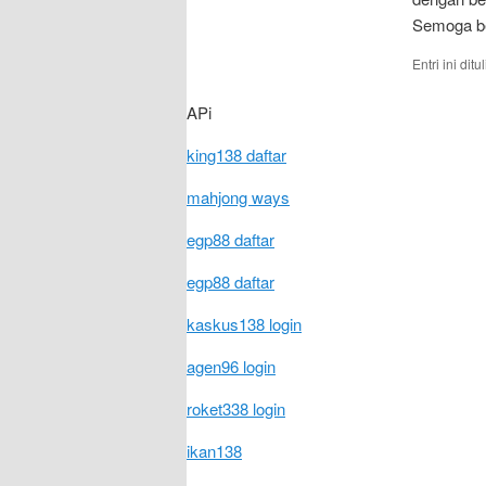
Semoga be
Entri ini dit
APi
king138 daftar
mahjong ways
egp88 daftar
egp88 daftar
kaskus138 login
agen96 login
roket338 login
ikan138