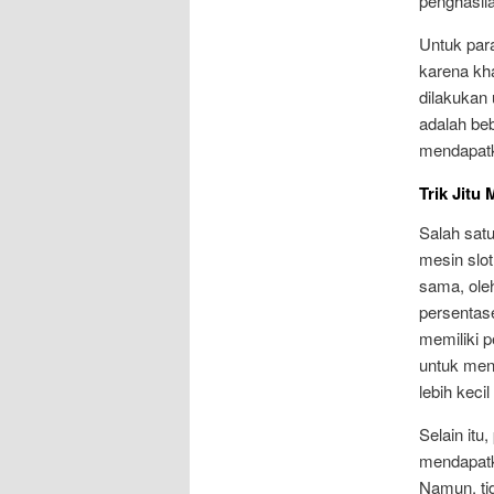
penghasil
Untuk par
karena kh
dilakukan 
adalah be
mendapatka
Trik Jitu
Salah satu
mesin slo
sama, oleh
persentas
memiliki p
untuk men
lebih keci
Selain itu
mendapatka
Namun, ti