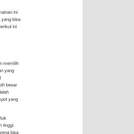
ainan ini
 yang bisa
rikut ini
an memilih
an yang
t
bih besar
dalah
kpot yang
ntuk
 tinggi.
rena bisa