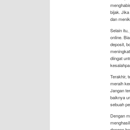
menghabis
bijak. Ji
dan menik
Selain itu
online. B
deposit, b
meningkat
diingat un
kesalahpa
Terakhir, 
meraih ke
Jangan te
baiknya un
sebuah per
Dengan me
menghasil
dengan ber