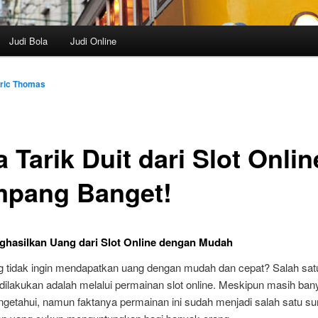
Judi Bola
Judi Online
ric Thomas
 Tarik Duit dari Slot Onli
pang Banget!
ghasilkan Uang dari Slot Online dengan Mudah
g tidak ingin mendapatkan uang dengan mudah dan cepat? Salah sat
dilakukan adalah melalui permainan slot online. Meskipun masih ba
getahui, namun faktanya permainan ini sudah menjadi salah satu s