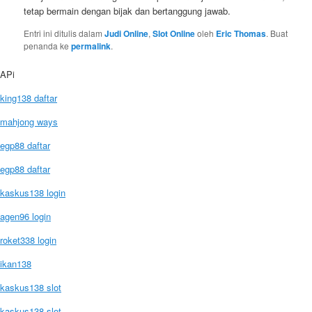
tetap bermain dengan bijak dan bertanggung jawab.
Entri ini ditulis dalam
Judi Online
,
Slot Online
oleh
Eric Thomas
. Buat
penanda ke
permalink
.
APi
king138 daftar
mahjong ways
egp88 daftar
egp88 daftar
kaskus138 login
agen96 login
roket338 login
ikan138
kaskus138 slot
kaskus138 slot