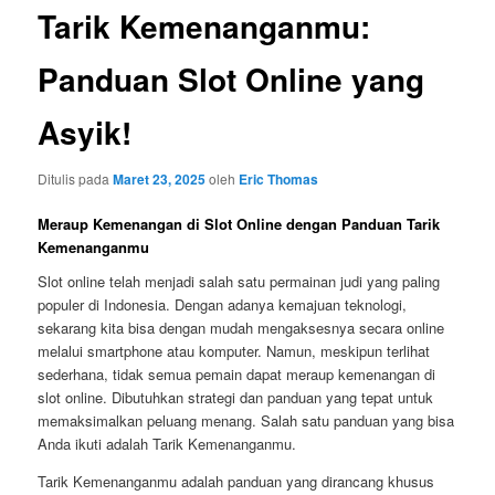
Tarik Kemenanganmu:
Panduan Slot Online yang
Asyik!
Ditulis pada
Maret 23, 2025
oleh
Eric Thomas
Meraup Kemenangan di Slot Online dengan Panduan Tarik
Kemenanganmu
Slot online telah menjadi salah satu permainan judi yang paling
populer di Indonesia. Dengan adanya kemajuan teknologi,
sekarang kita bisa dengan mudah mengaksesnya secara online
melalui smartphone atau komputer. Namun, meskipun terlihat
sederhana, tidak semua pemain dapat meraup kemenangan di
slot online. Dibutuhkan strategi dan panduan yang tepat untuk
memaksimalkan peluang menang. Salah satu panduan yang bisa
Anda ikuti adalah Tarik Kemenanganmu.
Tarik Kemenanganmu adalah panduan yang dirancang khusus