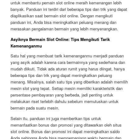
untuk membantu pemain slot online meraih kemenangan lebih
banyak. Panduan ini terdiri dari beberapa tips dan trik yang dapat
diaplikasikan saat bermain slot online. Dengan mengikuti
panduan ini, Anda bisa meningkatkan peluang menang dan
merasakan pengalaman bermain yang lebih menyenangkan.
Asyiknya Bermain Slot Online: Tips Mengikuti Tarik
Kemenanganmu
Satu hal yang membuat tarik kemenanganmu menjadi panduan
yang asyik adalah karena cara bermainnya yang sederhana dan
mudah diikuti. Tidak ada aturan rumit yang harus diingat, hanya
beberapa tips dan trik yang dapat meningkatkan peluang
menang. Misalnya, salah satu tips yang diberikan adalah memilih
mesin slot yang tepat. Setiap mesin memiliki karakteristik dan
persentase pembayaran yang berbeda, jadi penting untuk
melakukan riset terlebih dahulu sebelum memutuskan untuk
bermain pada suatu mesin.
Selain itu, panduan ini juga memberikan tips untuk
memanfaatkan bonus dan promosi yang ditawarkan oleh situs
slot online. Bonus dan promosi ini dapat meningkatkan saldo
Anda sehingga Anda bisa memperpanjang waktu bermain dan