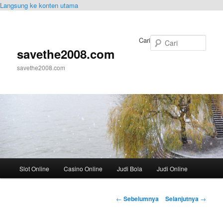
Langsung ke konten utama
Cari
savethe2008.com
savethe2008.com
Menu
Slot Online
Casino Online
Judi Bola
Judi Online
utama
Navigasi
←
Sebelumnya
Selanjutnya
→
Tulisan