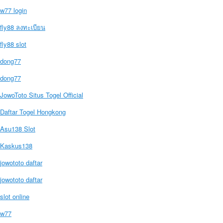
w77 login
fly88 ลงทะเบียน
fly88 slot
dong77
dong77
JowoToto Situs Togel Official
Daftar Togel Hongkong
Asu138 Slot
Kaskus138
jowototo daftar
jowototo daftar
slot online
w77