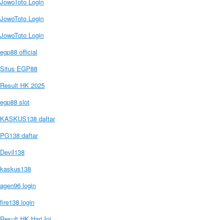
JowoToto Login
JowoToto Login
JowoToto Login
egp88 official
Situs EGP88
Result HK 2025
egp88 slot
KASKUS138 daftar
PG138 daftar
Devil138
kaskus138
agen96 login
fire138 login
Result HK Hari Ini