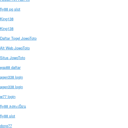
fly88 pg slot
King138
King138
Daftar Togel JowoToto
Alt Web JowoToto
Situs JowoToto
egp88 daftar
agen338 login
agen338 login
w77 login
fly88 ลงทะเบียน
fly88 slot
dong77