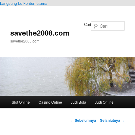
Langsung ke konten utama
Cari
savethe2008.com
savethe2008.com
Menu
Slot Online
Casino Online
Judi Bola
Judi Online
utama
Navigasi
←
Sebelumnya
Selanjutnya
→
Tulisan