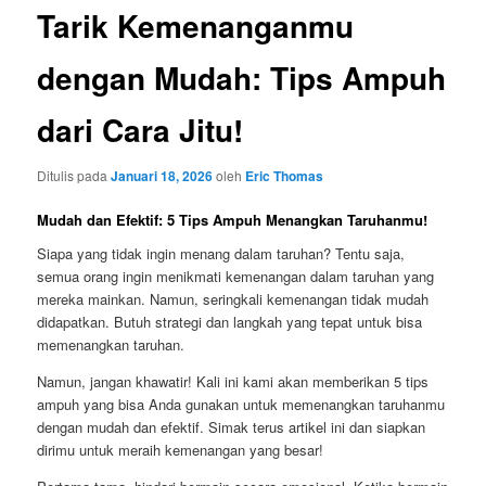
Tarik Kemenanganmu
dengan Mudah: Tips Ampuh
dari Cara Jitu!
Ditulis pada
Januari 18, 2026
oleh
Eric Thomas
Mudah dan Efektif: 5 Tips Ampuh Menangkan Taruhanmu!
Siapa yang tidak ingin menang dalam taruhan? Tentu saja,
semua orang ingin menikmati kemenangan dalam taruhan yang
mereka mainkan. Namun, seringkali kemenangan tidak mudah
didapatkan. Butuh strategi dan langkah yang tepat untuk bisa
memenangkan taruhan.
Namun, jangan khawatir! Kali ini kami akan memberikan 5 tips
ampuh yang bisa Anda gunakan untuk memenangkan taruhanmu
dengan mudah dan efektif. Simak terus artikel ini dan siapkan
dirimu untuk meraih kemenangan yang besar!