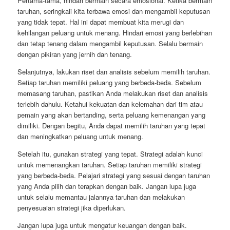
Pertama-tama, hindari bermain secara emosional. Ketika bermain
taruhan, seringkali kita terbawa emosi dan mengambil keputusan
yang tidak tepat. Hal ini dapat membuat kita merugi dan
kehilangan peluang untuk menang. Hindari emosi yang berlebihan
dan tetap tenang dalam mengambil keputusan. Selalu bermain
dengan pikiran yang jernih dan tenang.
Selanjutnya, lakukan riset dan analisis sebelum memilih taruhan.
Setiap taruhan memiliki peluang yang berbeda-beda. Sebelum
memasang taruhan, pastikan Anda melakukan riset dan analisis
terlebih dahulu. Ketahui kekuatan dan kelemahan dari tim atau
pemain yang akan bertanding, serta peluang kemenangan yang
dimiliki. Dengan begitu, Anda dapat memilih taruhan yang tepat
dan meningkatkan peluang untuk menang.
Setelah itu, gunakan strategi yang tepat. Strategi adalah kunci
untuk memenangkan taruhan. Setiap taruhan memiliki strategi
yang berbeda-beda. Pelajari strategi yang sesuai dengan taruhan
yang Anda pilih dan terapkan dengan baik. Jangan lupa juga
untuk selalu memantau jalannya taruhan dan melakukan
penyesuaian strategi jika diperlukan.
Jangan lupa juga untuk mengatur keuangan dengan baik.