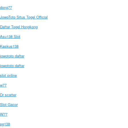
dong77
JowoToto Situs Togel Official
Daftar Togel Hongkong
Asu138 Slot
Kaskus138
jowototo daftar
jowototo daftar
slot online
w77
Dr scatter
Slot Gacor
W77
pg138