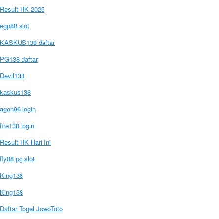
Result HK 2025
egp88 slot
KASKUS138 daftar
PG138 daftar
Devil138
kaskus138
agen96 login
fire138 login
Result HK Hari Ini
fly88 pg slot
King138
King138
Daftar Togel JowoToto