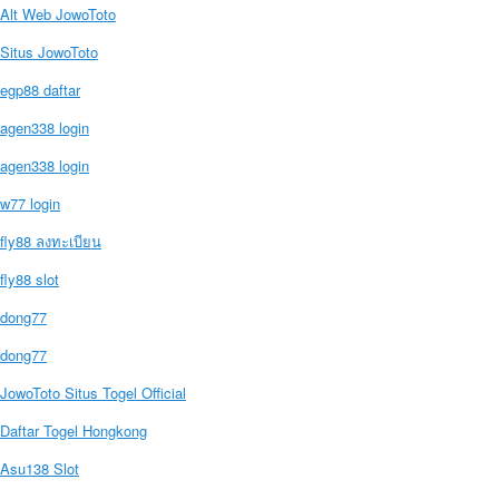
Alt Web JowoToto
Situs JowoToto
egp88 daftar
agen338 login
agen338 login
w77 login
fly88 ลงทะเบียน
fly88 slot
dong77
dong77
JowoToto Situs Togel Official
Daftar Togel Hongkong
Asu138 Slot