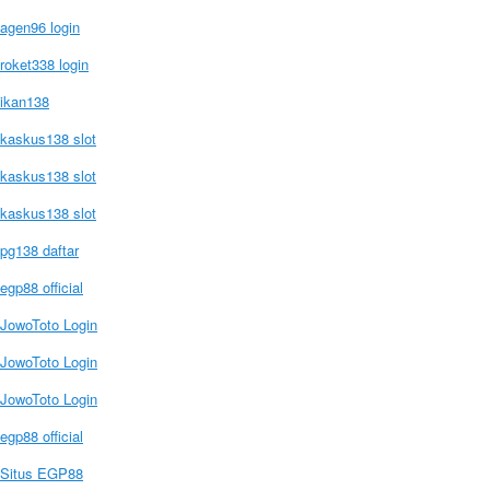
agen96 login
roket338 login
ikan138
kaskus138 slot
kaskus138 slot
kaskus138 slot
pg138 daftar
egp88 official
JowoToto Login
JowoToto Login
JowoToto Login
egp88 official
Situs EGP88