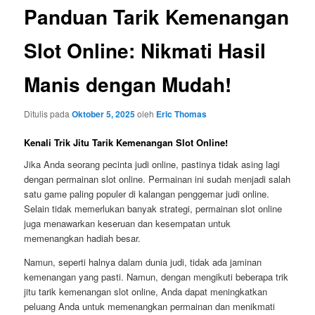
Panduan Tarik Kemenangan
Slot Online: Nikmati Hasil
Manis dengan Mudah!
Ditulis pada
Oktober 5, 2025
oleh
Eric Thomas
Kenali Trik Jitu Tarik Kemenangan Slot Online!
Jika Anda seorang pecinta judi online, pastinya tidak asing lagi
dengan permainan slot online. Permainan ini sudah menjadi salah
satu game paling populer di kalangan penggemar judi online.
Selain tidak memerlukan banyak strategi, permainan slot online
juga menawarkan keseruan dan kesempatan untuk
memenangkan hadiah besar.
Namun, seperti halnya dalam dunia judi, tidak ada jaminan
kemenangan yang pasti. Namun, dengan mengikuti beberapa trik
jitu tarik kemenangan slot online, Anda dapat meningkatkan
peluang Anda untuk memenangkan permainan dan menikmati