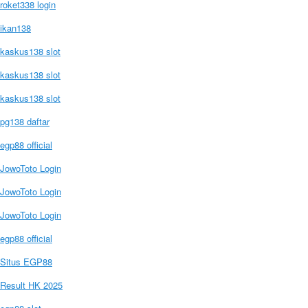
roket338 login
ikan138
kaskus138 slot
kaskus138 slot
kaskus138 slot
pg138 daftar
egp88 official
JowoToto Login
JowoToto Login
JowoToto Login
egp88 official
Situs EGP88
Result HK 2025