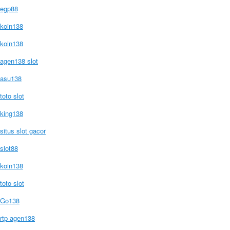
egp88
koin138
koin138
agen138 slot
asu138
toto slot
king138
situs slot gacor
slot88
koin138
toto slot
Go138
rtp agen138