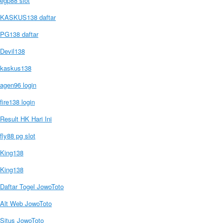
egp88 slot
KASKUS138 daftar
PG138 daftar
Devil138
kaskus138
agen96 login
fire138 login
Result HK Hari Ini
fly88 pg slot
King138
King138
Daftar Togel JowoToto
Alt Web JowoToto
Situs JowoToto