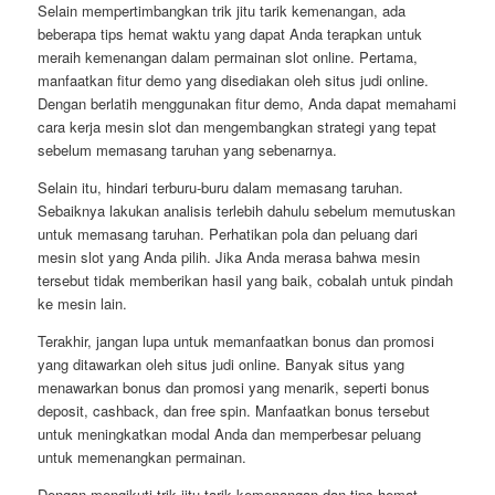
Selain mempertimbangkan trik jitu tarik kemenangan, ada
beberapa tips hemat waktu yang dapat Anda terapkan untuk
meraih kemenangan dalam permainan slot online. Pertama,
manfaatkan fitur demo yang disediakan oleh situs judi online.
Dengan berlatih menggunakan fitur demo, Anda dapat memahami
cara kerja mesin slot dan mengembangkan strategi yang tepat
sebelum memasang taruhan yang sebenarnya.
Selain itu, hindari terburu-buru dalam memasang taruhan.
Sebaiknya lakukan analisis terlebih dahulu sebelum memutuskan
untuk memasang taruhan. Perhatikan pola dan peluang dari
mesin slot yang Anda pilih. Jika Anda merasa bahwa mesin
tersebut tidak memberikan hasil yang baik, cobalah untuk pindah
ke mesin lain.
Terakhir, jangan lupa untuk memanfaatkan bonus dan promosi
yang ditawarkan oleh situs judi online. Banyak situs yang
menawarkan bonus dan promosi yang menarik, seperti bonus
deposit, cashback, dan free spin. Manfaatkan bonus tersebut
untuk meningkatkan modal Anda dan memperbesar peluang
untuk memenangkan permainan.
Dengan mengikuti trik jitu tarik kemenangan dan tips hemat