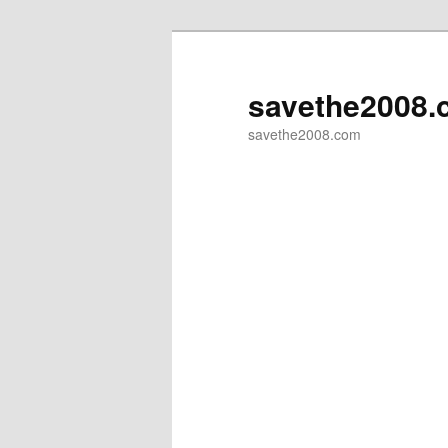
Langsung
ke
konten
savethe2008.
utama
savethe2008.com