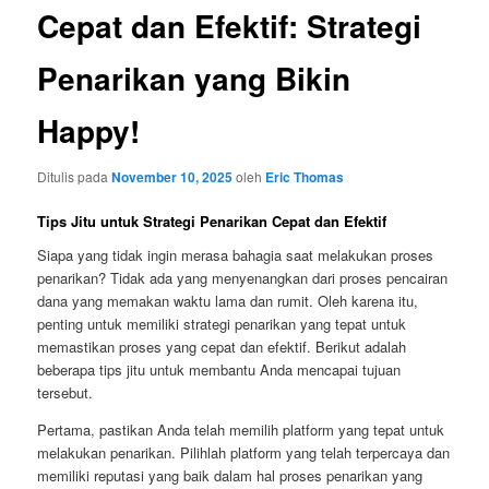
Cepat dan Efektif: Strategi
Penarikan yang Bikin
Happy!
Ditulis pada
November 10, 2025
oleh
Eric Thomas
Tips Jitu untuk Strategi Penarikan Cepat dan Efektif
Siapa yang tidak ingin merasa bahagia saat melakukan proses
penarikan? Tidak ada yang menyenangkan dari proses pencairan
dana yang memakan waktu lama dan rumit. Oleh karena itu,
penting untuk memiliki strategi penarikan yang tepat untuk
memastikan proses yang cepat dan efektif. Berikut adalah
beberapa tips jitu untuk membantu Anda mencapai tujuan
tersebut.
Pertama, pastikan Anda telah memilih platform yang tepat untuk
melakukan penarikan. Pilihlah platform yang telah terpercaya dan
memiliki reputasi yang baik dalam hal proses penarikan yang