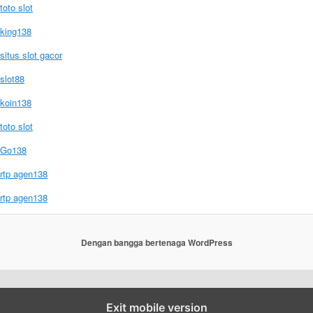
toto slot
king138
situs slot gacor
slot88
koin138
toto slot
Go138
rtp agen138
rtp agen138
Dengan bangga bertenaga WordPress
Exit mobile version