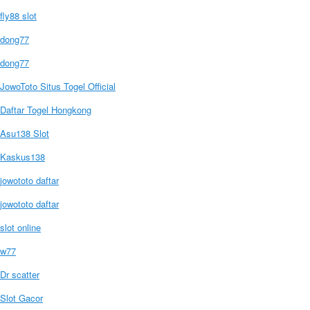
fly88 slot
dong77
dong77
JowoToto Situs Togel Official
Daftar Togel Hongkong
Asu138 Slot
Kaskus138
jowototo daftar
jowototo daftar
slot online
w77
Dr scatter
Slot Gacor