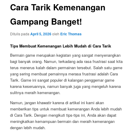
Cara Tarik Kemenangan
Gampang Banget!
Ditulis pada
April 5, 2026
oleh
Eric Thomas
Tips Membuat Kemenangan Lebih Mudah di Cara Tarik
Bermain game merupakan kegiatan yang sangat menyenangkan
bagi banyak orang. Namun, terkadang ada rasa frustrasi saat kita
terus menerus kalah dalam permainan tersebut. Salah satu game
yang sering membuat pemainnya merasa frustrasi adalah Cara
Tarik. Game ini sangat populer di kalangan penggemar game
karena keseruannya, namun banyak juga yang mengeluh karena
sulitnya meraih kemenangan.
Namun, jangan khawatir karena di artikel ini kami akan
memberikan tips untuk membuat kemenangan Anda lebih mudah
di Cara Tarik. Dengan mengikuti tips-tips ini, Anda akan dapat
meningkatkan kemampuan bermain dan meraih kemenangan
dengan lebih mudah.