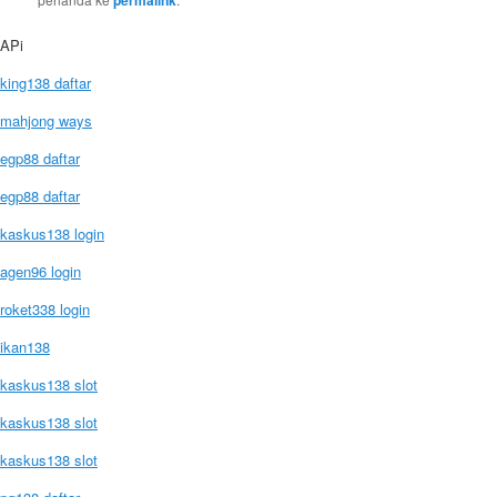
permalink
APi
king138 daftar
mahjong ways
egp88 daftar
egp88 daftar
kaskus138 login
agen96 login
roket338 login
ikan138
kaskus138 slot
kaskus138 slot
kaskus138 slot