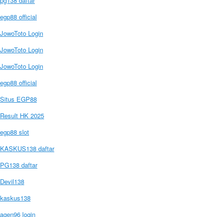
pg138 daftar
egp88 official
JowoToto Login
JowoToto Login
JowoToto Login
egp88 official
Situs EGP88
Result HK 2025
egp88 slot
KASKUS138 daftar
PG138 daftar
Devil138
kaskus138
agen96 login