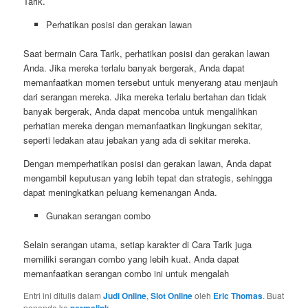
Tarik.
Perhatikan posisi dan gerakan lawan
Saat bermain Cara Tarik, perhatikan posisi dan gerakan lawan
Anda. Jika mereka terlalu banyak bergerak, Anda dapat
memanfaatkan momen tersebut untuk menyerang atau menjauh
dari serangan mereka. Jika mereka terlalu bertahan dan tidak
banyak bergerak, Anda dapat mencoba untuk mengalihkan
perhatian mereka dengan memanfaatkan lingkungan sekitar,
seperti ledakan atau jebakan yang ada di sekitar mereka.
Dengan memperhatikan posisi dan gerakan lawan, Anda dapat
mengambil keputusan yang lebih tepat dan strategis, sehingga
dapat meningkatkan peluang kemenangan Anda.
Gunakan serangan combo
Selain serangan utama, setiap karakter di Cara Tarik juga
memiliki serangan combo yang lebih kuat. Anda dapat
memanfaatkan serangan combo ini untuk mengalah
Entri ini ditulis dalam
Judi Online
,
Slot Online
oleh
Eric Thomas
. Buat
penanda ke
.