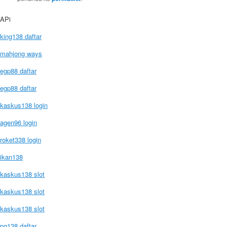
APi
king138 daftar
mahjong ways
egp88 daftar
egp88 daftar
kaskus138 login
agen96 login
roket338 login
ikan138
kaskus138 slot
kaskus138 slot
kaskus138 slot
pg138 daftar