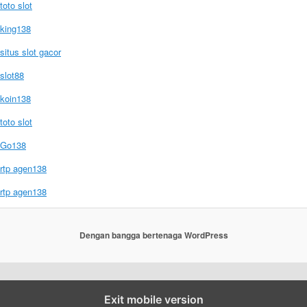
toto slot
king138
situs slot gacor
slot88
koin138
toto slot
Go138
rtp agen138
rtp agen138
Dengan bangga bertenaga WordPress
Exit mobile version