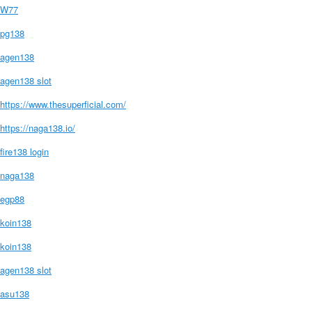
W77
pg138
agen138
agen138 slot
https://www.thesuperficial.com/
https://naga138.io/
fire138 login
naga138
egp88
koin138
koin138
agen138 slot
asu138