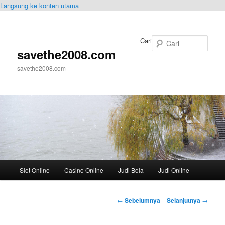
Langsung ke konten utama
Cari
savethe2008.com
savethe2008.com
Menu
Slot Online
Casino Online
Judi Bola
Judi Online
utama
Navigasi
←
Sebelumnya
Selanjutnya
→
Tulisan