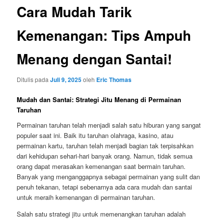
Cara Mudah Tarik
Kemenangan: Tips Ampuh
Menang dengan Santai!
Ditulis pada
Juli 9, 2025
oleh
Eric Thomas
Mudah dan Santai: Strategi Jitu Menang di Permainan
Taruhan
Permainan taruhan telah menjadi salah satu hiburan yang sangat
populer saat ini. Baik itu taruhan olahraga, kasino, atau
permainan kartu, taruhan telah menjadi bagian tak terpisahkan
dari kehidupan sehari-hari banyak orang. Namun, tidak semua
orang dapat merasakan kemenangan saat bermain taruhan.
Banyak yang menganggapnya sebagai permainan yang sulit dan
penuh tekanan, tetapi sebenarnya ada cara mudah dan santai
untuk meraih kemenangan di permainan taruhan.
Salah satu strategi jitu untuk memenangkan taruhan adalah