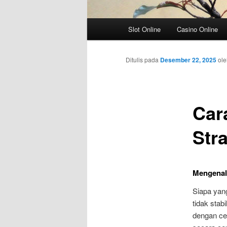
Menu
Slot Online
Casino Online
utama
Ditulis pada
Desember 22, 2025
ol
Car
Stra
Mengenal
Siapa yan
tidak sta
dengan ce