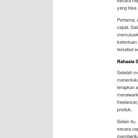
secara ce
yang bisa
Pertama, A
cepat. Sa
memutuska
ketentuan
tersebut s
Rahasia S
Setelah m
menentukan
terapkan a
menawarka
freelancer
produk.
Selain it
secara cep
memberika