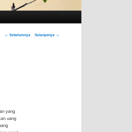
Navigasi
←
Sebelumnya
Selanjutnya
→
Tulisan
gan yang
kan uang
uang