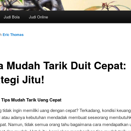
Judi Bola
Judi Online
eh
Eric Thomas
a Mudah Tarik Duit Cepat:
tegi Jitu!
 Tips Mudah Tarik Uang Cepat
g tidak ingin memiliki uang dengan cepat? Terkadang, kondisi keuan
bil atau adanya kebutuhan mendadak membuat seseorang membutuh
pat. Namun, tidak semua orang tahu bagaimana cara mendapatkan 