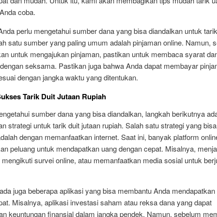
pat dan mudah. Untuk itu, kami akan membagikan tips mudah tarik u
 Anda coba.
nda perlu mengetahui sumber dana yang bisa diandalkan untuk tarik
lah satu sumber yang paling umum adalah pinjaman online. Namun, 
n untuk mengajukan pinjaman, pastikan untuk membaca syarat da
 dengan seksama. Pastikan juga bahwa Anda dapat membayar pinj
esuai dengan jangka waktu yang ditentukan.
ukses Tarik Duit Jutaan Rupiah
engetahui sumber dana yang bisa diandalkan, langkah berikutnya ad
 strategi untuk tarik duit jutaan rupiah. Salah satu strategi yang bis
dalah dengan memanfaatkan internet. Saat ini, banyak platform onli
n peluang untuk mendapatkan uang dengan cepat. Misalnya, menja
, mengikuti survei online, atau memanfaatkan media sosial untuk berj
u, ada juga beberapa aplikasi yang bisa membantu Anda mendapatkan
at. Misalnya, aplikasi investasi saham atau reksa dana yang dapat
n keuntungan finansial dalam jangka pendek. Namun, sebelum me