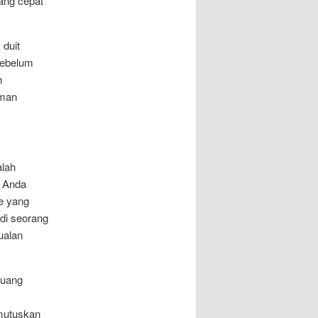
ang cepat
 duit
sebelum
n
aman
alah
a Anda
ne yang
di seorang
ualan
 uang
mutuskan