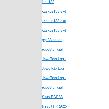
ikan138
kaskus138 slot
kaskus138 slot
kaskus138 slot
pg138 daftar
egp88 official
JowoToto Login
JowoToto Login
JowoToto Login
egp88 official
Situs EGP88
Result HK 2025