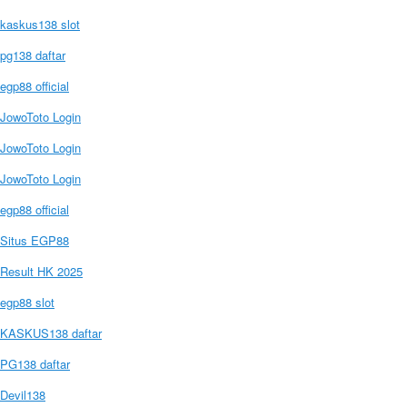
kaskus138 slot
pg138 daftar
egp88 official
JowoToto Login
JowoToto Login
JowoToto Login
egp88 official
Situs EGP88
Result HK 2025
egp88 slot
KASKUS138 daftar
PG138 daftar
Devil138