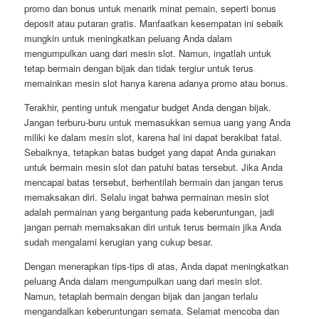
promo dan bonus untuk menarik minat pemain, seperti bonus
deposit atau putaran gratis. Manfaatkan kesempatan ini sebaik
mungkin untuk meningkatkan peluang Anda dalam
mengumpulkan uang dari mesin slot. Namun, ingatlah untuk
tetap bermain dengan bijak dan tidak tergiur untuk terus
memainkan mesin slot hanya karena adanya promo atau bonus.
Terakhir, penting untuk mengatur budget Anda dengan bijak.
Jangan terburu-buru untuk memasukkan semua uang yang Anda
miliki ke dalam mesin slot, karena hal ini dapat berakibat fatal.
Sebaiknya, tetapkan batas budget yang dapat Anda gunakan
untuk bermain mesin slot dan patuhi batas tersebut. Jika Anda
mencapai batas tersebut, berhentilah bermain dan jangan terus
memaksakan diri. Selalu ingat bahwa permainan mesin slot
adalah permainan yang bergantung pada keberuntungan, jadi
jangan pernah memaksakan diri untuk terus bermain jika Anda
sudah mengalami kerugian yang cukup besar.
Dengan menerapkan tips-tips di atas, Anda dapat meningkatkan
peluang Anda dalam mengumpulkan uang dari mesin slot.
Namun, tetaplah bermain dengan bijak dan jangan terlalu
mengandalkan keberuntungan semata. Selamat mencoba dan