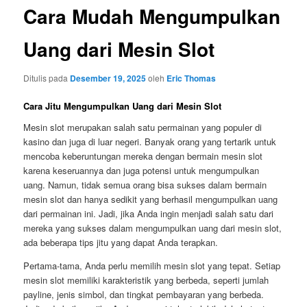
Cara Mudah Mengumpulkan
Uang dari Mesin Slot
Ditulis pada
Desember 19, 2025
oleh
Eric Thomas
Cara Jitu Mengumpulkan Uang dari Mesin Slot
Mesin slot merupakan salah satu permainan yang populer di
kasino dan juga di luar negeri. Banyak orang yang tertarik untuk
mencoba keberuntungan mereka dengan bermain mesin slot
karena keseruannya dan juga potensi untuk mengumpulkan
uang. Namun, tidak semua orang bisa sukses dalam bermain
mesin slot dan hanya sedikit yang berhasil mengumpulkan uang
dari permainan ini. Jadi, jika Anda ingin menjadi salah satu dari
mereka yang sukses dalam mengumpulkan uang dari mesin slot,
ada beberapa tips jitu yang dapat Anda terapkan.
Pertama-tama, Anda perlu memilih mesin slot yang tepat. Setiap
mesin slot memiliki karakteristik yang berbeda, seperti jumlah
payline, jenis simbol, dan tingkat pembayaran yang berbeda.