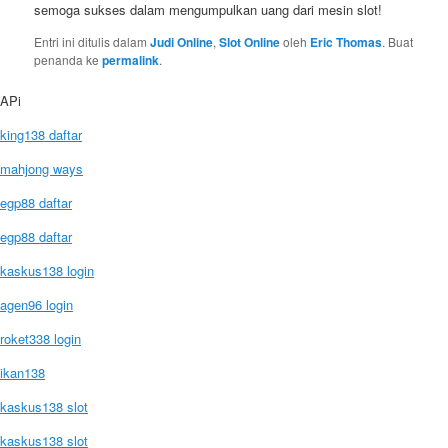
semoga sukses dalam mengumpulkan uang dari mesin slot!
Entri ini ditulis dalam
Judi Online
,
Slot Online
oleh
Eric Thomas
. Buat
penanda ke
permalink
.
APi
king138 daftar
mahjong ways
egp88 daftar
egp88 daftar
kaskus138 login
agen96 login
roket338 login
ikan138
kaskus138 slot
kaskus138 slot