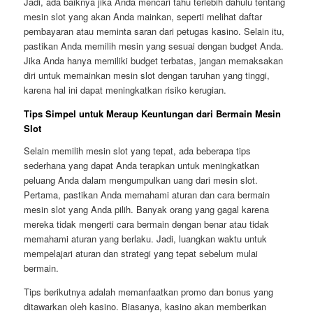
Jadi, ada baiknya jika Anda mencari tahu terlebih dahulu tentang
mesin slot yang akan Anda mainkan, seperti melihat daftar
pembayaran atau meminta saran dari petugas kasino. Selain itu,
pastikan Anda memilih mesin yang sesuai dengan budget Anda.
Jika Anda hanya memiliki budget terbatas, jangan memaksakan
diri untuk memainkan mesin slot dengan taruhan yang tinggi,
karena hal ini dapat meningkatkan risiko kerugian.
Tips Simpel untuk Meraup Keuntungan dari Bermain Mesin
Slot
Selain memilih mesin slot yang tepat, ada beberapa tips
sederhana yang dapat Anda terapkan untuk meningkatkan
peluang Anda dalam mengumpulkan uang dari mesin slot.
Pertama, pastikan Anda memahami aturan dan cara bermain
mesin slot yang Anda pilih. Banyak orang yang gagal karena
mereka tidak mengerti cara bermain dengan benar atau tidak
memahami aturan yang berlaku. Jadi, luangkan waktu untuk
mempelajari aturan dan strategi yang tepat sebelum mulai
bermain.
Tips berikutnya adalah memanfaatkan promo dan bonus yang
ditawarkan oleh kasino. Biasanya, kasino akan memberikan