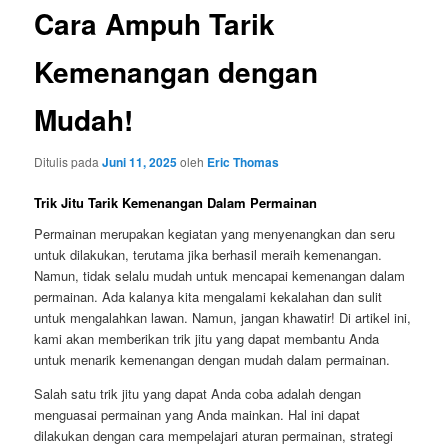
Cara Ampuh Tarik
Kemenangan dengan
Mudah!
Ditulis pada
Juni 11, 2025
oleh
Eric Thomas
Trik Jitu Tarik Kemenangan Dalam Permainan
Permainan merupakan kegiatan yang menyenangkan dan seru
untuk dilakukan, terutama jika berhasil meraih kemenangan.
Namun, tidak selalu mudah untuk mencapai kemenangan dalam
permainan. Ada kalanya kita mengalami kekalahan dan sulit
untuk mengalahkan lawan. Namun, jangan khawatir! Di artikel ini,
kami akan memberikan trik jitu yang dapat membantu Anda
untuk menarik kemenangan dengan mudah dalam permainan.
Salah satu trik jitu yang dapat Anda coba adalah dengan
menguasai permainan yang Anda mainkan. Hal ini dapat
dilakukan dengan cara mempelajari aturan permainan, strategi