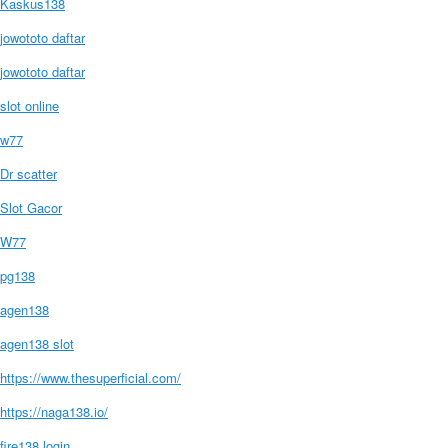
Kaskus138
jowototo daftar
jowototo daftar
slot online
w77
Dr scatter
Slot Gacor
W77
pg138
agen138
agen138 slot
https://www.thesuperficial.com/
https://naga138.io/
fire138 login