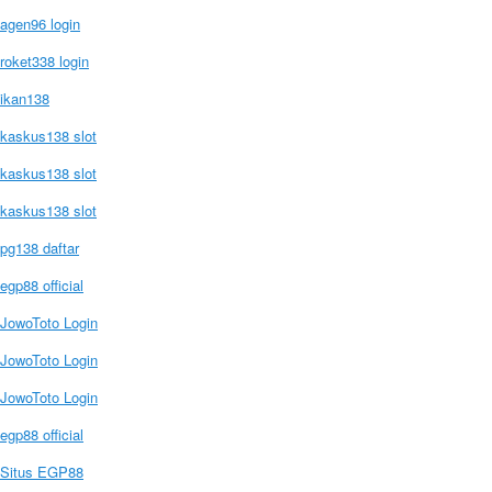
agen96 login
roket338 login
ikan138
kaskus138 slot
kaskus138 slot
kaskus138 slot
pg138 daftar
egp88 official
JowoToto Login
JowoToto Login
JowoToto Login
egp88 official
Situs EGP88