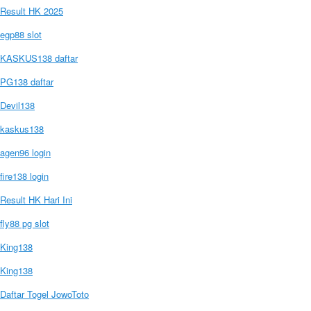
Result HK 2025
egp88 slot
KASKUS138 daftar
PG138 daftar
Devil138
kaskus138
agen96 login
fire138 login
Result HK Hari Ini
fly88 pg slot
King138
King138
Daftar Togel JowoToto