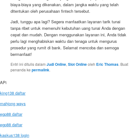
biaya-biaya yang dikenakan, dalam jangka waktu yang telah
ditentukan oleh perusahaan fintech tersebut.
Jadi, tunggu apa lagi? Segera manfaatkan layanan tarik tunai
tanpa ribet untuk memenuhi kebutuhan uang tunai Anda dengan
cepat dan mudah. Dengan menggunakan layanan ini, Anda tidak
perlu lagi menghabiskan waktu dan tenaga untuk mengurus
prosedur yang rumit di bank. Selamat mencoba dan semoga
bermanfaat!
Entri ini ditulis dalam
Judi Online
,
Slot Online
oleh
Eric Thomas
. Buat
penanda ke
permalink
.
APi
king138 daftar
mahjong ways
egp88 daftar
egp88 daftar
kaskus138 login