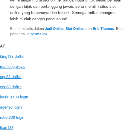
dengan bijak dan bertanggung jawab, serta memilih situs slot
online yang terpercaya dan terbaik. Semoga tarik menangmu
lebih mudah dengan panduan ini!
Entri ini ditulis dalam
Judi Online
,
Slot Online
oleh
Eric Thomas
. Buat
penanda ke
permalink
.
APi
king138 daftar
mahjong ways
egp88 daftar
egp88 daftar
kaskus138 login
agen96 login
roket338 login
ikan138