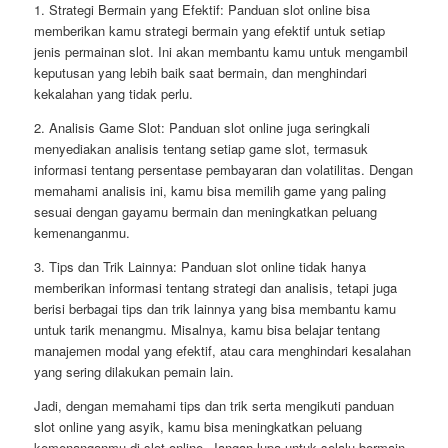
1. Strategi Bermain yang Efektif: Panduan slot online bisa
memberikan kamu strategi bermain yang efektif untuk setiap
jenis permainan slot. Ini akan membantu kamu untuk mengambil
keputusan yang lebih baik saat bermain, dan menghindari
kekalahan yang tidak perlu.
2. Analisis Game Slot: Panduan slot online juga seringkali
menyediakan analisis tentang setiap game slot, termasuk
informasi tentang persentase pembayaran dan volatilitas. Dengan
memahami analisis ini, kamu bisa memilih game yang paling
sesuai dengan gayamu bermain dan meningkatkan peluang
kemenanganmu.
3. Tips dan Trik Lainnya: Panduan slot online tidak hanya
memberikan informasi tentang strategi dan analisis, tetapi juga
berisi berbagai tips dan trik lainnya yang bisa membantu kamu
untuk tarik menangmu. Misalnya, kamu bisa belajar tentang
manajemen modal yang efektif, atau cara menghindari kesalahan
yang sering dilakukan pemain lain.
Jadi, dengan memahami tips dan trik serta mengikuti panduan
slot online yang asyik, kamu bisa meningkatkan peluang
kemenanganmu di slot online. Jangan lupa untuk selalu bermain