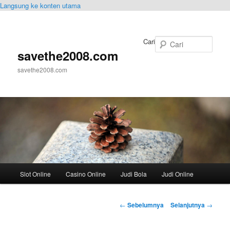
Langsung ke konten utama
Cari
savethe2008.com
savethe2008.com
Menu
Slot Online
Casino Online
Judi Bola
Judi Online
utama
Navigasi
←
Sebelumnya
Selanjutnya
→
Tulisan