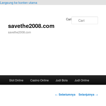
Langsung ke konten utama
Cari
savethe2008.com
savethe2008.com
Menu
Slot Online
Casino Online
Judi Bola
Judi Online
utama
Navigasi
←
Sebelumnya
Selanjutnya
→
Tulisan