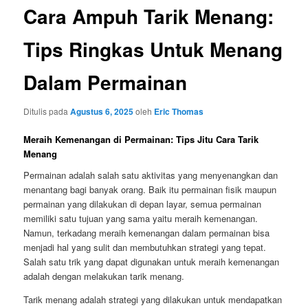
Cara Ampuh Tarik Menang:
Tips Ringkas Untuk Menang
Dalam Permainan
Ditulis pada
Agustus 6, 2025
oleh
Eric Thomas
Meraih Kemenangan di Permainan: Tips Jitu Cara Tarik
Menang
Permainan adalah salah satu aktivitas yang menyenangkan dan
menantang bagi banyak orang. Baik itu permainan fisik maupun
permainan yang dilakukan di depan layar, semua permainan
memiliki satu tujuan yang sama yaitu meraih kemenangan.
Namun, terkadang meraih kemenangan dalam permainan bisa
menjadi hal yang sulit dan membutuhkan strategi yang tepat.
Salah satu trik yang dapat digunakan untuk meraih kemenangan
adalah dengan melakukan tarik menang.
Tarik menang adalah strategi yang dilakukan untuk mendapatkan